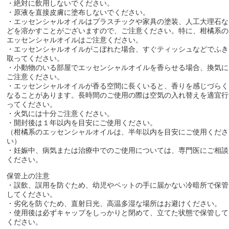
・絶対に飲用しないでください。
・原液を直接皮膚に塗布しないでください。
・エッセンシャルオイルはプラスチックや家具の塗装、人工大理石な
どを溶かすことがございますので、ご注意ください。特に、柑橘系の
エッセンシャルオイルはご注意ください。
・エッセンシャルオイルがこぼれた場合、すぐティッシュなどでふき
取ってください。
・小動物のいる部屋でエッセンシャルオイルを香らせる場合、換気に
ご注意ください。
・エッセンシャルオイルが香る空間に長くいると、香りを感じづらく
なることがあります。長時間のご使用の際は空気の入れ替えを適宜行
ってください。
・火気には十分ご注意ください。
・開封後は１年以内を目安にご使用ください。
（柑橘系のエッセンシャルオイルは、半年以内を目安にご使用くださ
い）
・妊娠中、病気または治療中でのご使用については、専門医にご相談
ください。
保管上の注意
・誤飲、誤用を防ぐため、幼児やペットの手に届かない冷暗所で保管
してください。
・劣化を防ぐため、直射日光、高温多湿な場所はお避けください。
・使用後は必ずキャップをしっかりと閉めて、立てた状態で保管して
ください。