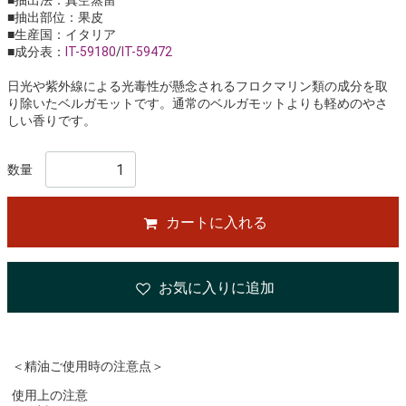
■抽出法：真空蒸留
■抽出部位：果皮
■生産国：イタリア
■成分表：
IT-59180
/
IT-59472
日光や紫外線による光毒性が懸念されるフロクマリン類の成分を取
り除いたベルガモットです。通常のベルガモットよりも軽めのやさ
しい香りです。
数量
カートに入れる
お気に入りに追加
＜精油ご使用時の注意点＞
使用上の注意