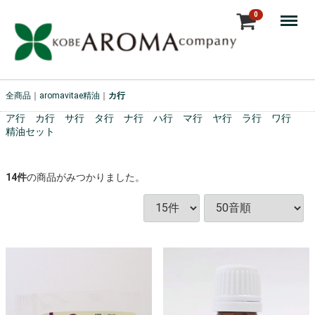
Menu
0
全商品
aromavitae精油
カ行
ア行
カ行
サ行
タ行
ナ行
ハ行
マ行
ヤ行
ラ行
ワ行
精油セット
14
件
の商品がみつかりました。