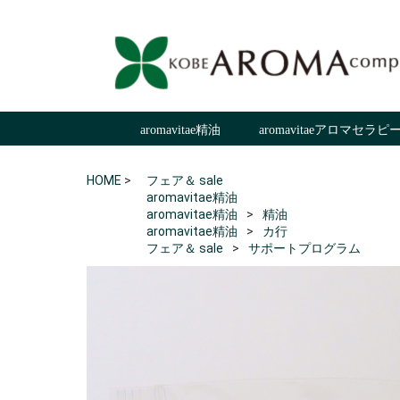
aromavitae精油
aromavitaeアロマセラ
精油
aromavitae基材
スキンケア
書籍
サポートプログラム
国産精油
ブレンド商品
ハーブティ／食品
aromavita芳香用グッズ
マダガスカル産精
ア
aromavitae精油
aromavitaeアロマセラピー製品
aromavitaeアロマグッズ
書籍＆ギフト
フェア＆Special Sale
HOME
>
フェア＆ sale
aromavitae精油
aromavitae精油
精油
aromavitae精油
カ行
フェア＆ sale
サポートプログラム