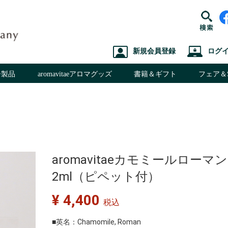
新規会員登録
ログ
ピー製品
aromavitaeアロマグッズ
書籍＆ギフト
フェア＆S
油
クセサリー
Special Sale
ブレンド精油
HCPS在校生専用
aromavitaeカモミールロー
2ml（ピペット付）
¥ 4,400
税込
■英名：Chamomile, Roman