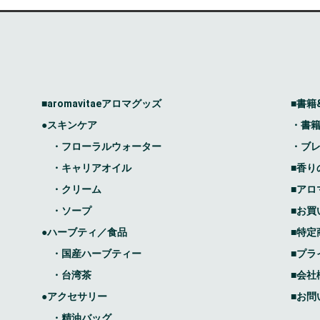
■aromavitaeアロマグッズ
■書籍
●スキンケア
・書
・フローラルウォーター
・ブ
・キャリアオイル
■香り
・クリーム
■アロ
・ソープ
■お買
●ハーブティ／食品
■特定
・国産ハーブティー
■プラ
・台湾茶
■会社
●アクセサリー
■お問
・精油バッグ