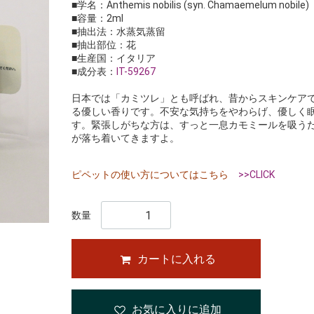
■学名：Anthemis nobilis (syn. Chamaemelum nobile)
■容量：2ml
■抽出法：水蒸気蒸留
■抽出部位：花
■生産国：イタリア
■成分表：
IT-59267
日本では「カミツレ」とも呼ばれ、昔からスキンケア
る優しい香りです。不安な気持ちをやわらげ、優しく
す。緊張しがちな方は、すっと一息カモミールを吸う
が落ち着いてきますよ。
ピペットの使い方についてはこちら
>>CLICK
数量
カートに入れる
お気に入りに追加