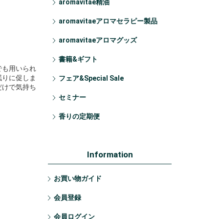
aromavitae精油
aromavitaeアロマセラピー製品
aromavitaeアロマグッズ
書籍&ギフト
でも用いられ
眠りに促しま
フェア&Special Sale
だけで気持ち
セミナー
香りの定期便
Information
お買い物ガイド
会員登録
会員ログイン