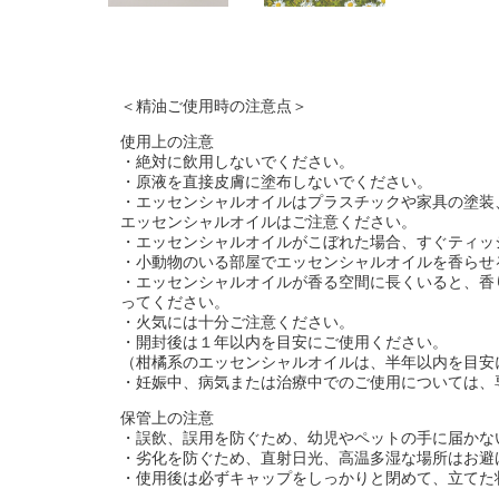
＜精油ご使用時の注意点＞
使用上の注意
・絶対に飲用しないでください。
・原液を直接皮膚に塗布しないでください。
・エッセンシャルオイルはプラスチックや家具の塗装
エッセンシャルオイルはご注意ください。
・エッセンシャルオイルがこぼれた場合、すぐティッ
・小動物のいる部屋でエッセンシャルオイルを香らせ
・エッセンシャルオイルが香る空間に長くいると、香
ってください。
・火気には十分ご注意ください。
・開封後は１年以内を目安にご使用ください。
（柑橘系のエッセンシャルオイルは、半年以内を目安
・妊娠中、病気または治療中でのご使用については、
保管上の注意
・誤飲、誤用を防ぐため、幼児やペットの手に届かな
・劣化を防ぐため、直射日光、高温多湿な場所はお避
・使用後は必ずキャップをしっかりと閉めて、立てた